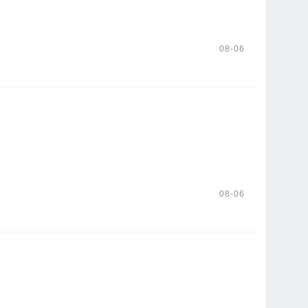
08-06
08-06