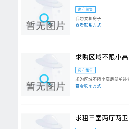
房产租售
我想要租房子
查看联系方式
求购区域不限小高
房产租售
求购区域不限小高层简单装
查看联系方式
求租三室两厅两卫