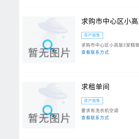
求购市中心区小高
房产租售
求购市中心区小高层3室精
查看联系方式
求租单间
房产租售
要求有洗衣机空调
查看联系方式