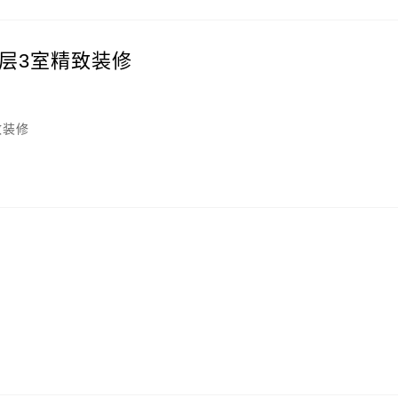
层3室精致装修
致装修