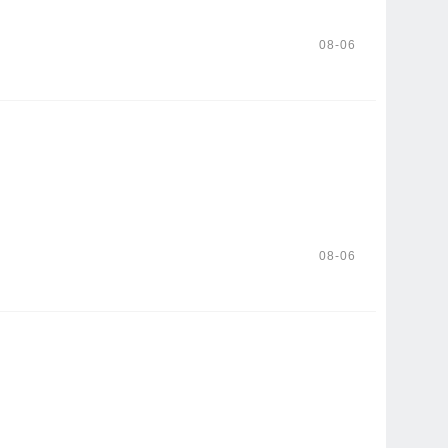
08-06
08-06