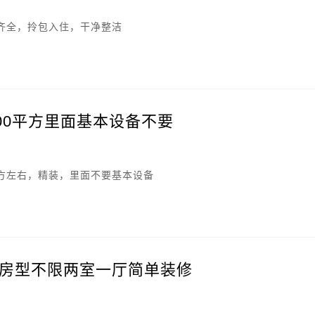
齐全，拎包入住，干净整洁
00平方里面基本设备不要
平方左右，精装，里面不要基本设备
房型不限两室一厅简单装修