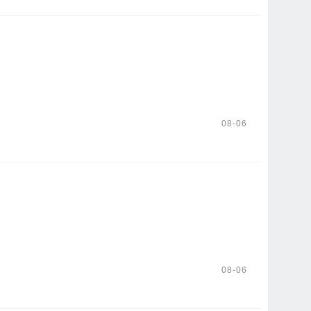
08-06
08-06