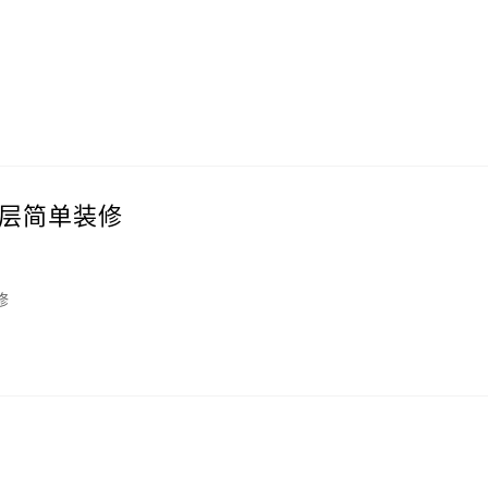
层简单装修
修