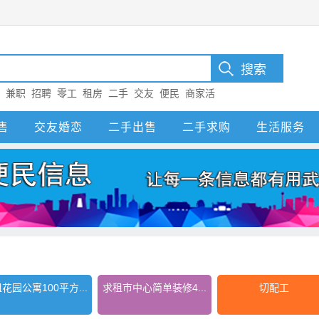
：
兼职
招聘
零工
租房
二手
交友
便民
商家活
售
交友婚恋
二手出售
二手求购
生活服务
花园公寓100平方...
求租市中心简单装修4...
切配工