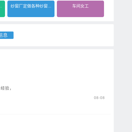
.
纱窗厂定做各种纱窗...
车间女工
信息
销经验，
08-08