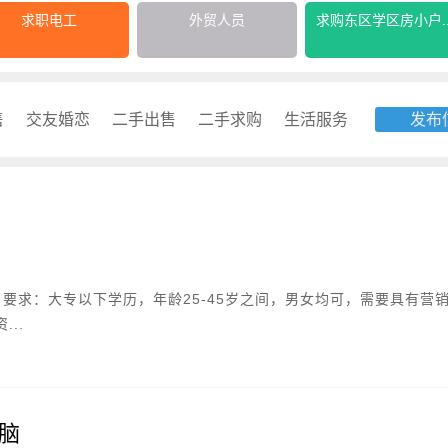
求职电工
外贸人员
求购东区学区房小户..
售
交友婚恋
二手出售
二手求购
生活服务
发布
要求：大专以下学历，年龄25-45岁之间，男女均可，需要具有营
..
脑