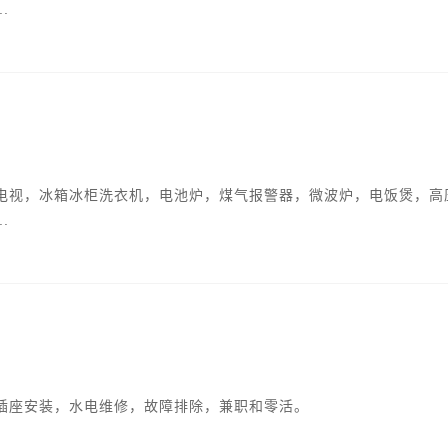
.
电视，冰箱冰柜洗衣机，电池炉，煤气报警器，微波炉，电饭煲，高
.
插座安装，水电维修，故障排除，兼职和零活。